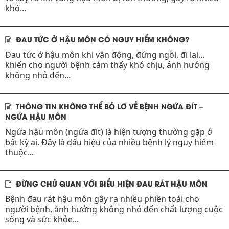
khó...
ĐAU TỨC Ở HẬU MÔN CÓ NGUY HIỂM KHÔNG?
Đau tức ở hậu môn khi vận động, đứng ngồi, đi lại…
khiến cho người bệnh cảm thấy khó chịu, ảnh hưởng
không nhỏ đến...
THÔNG TIN KHÔNG THỂ BỎ LỠ VỀ BỆNH NGỨA ĐÍT –
NGỨA HẬU MÔN
Ngứa hậu môn (ngứa đít) là hiện tượng thường gặp ở
bất kỳ ai. Đây là dấu hiệu của nhiều bệnh lý nguy hiểm
thuộc...
ĐỪNG CHỦ QUAN VỚI BIỂU HIỆN ĐAU RÁT HẬU MÔN
Bệnh đau rát hậu môn gây ra nhiều phiền toái cho
người bệnh, ảnh hưởng không nhỏ đến chất lượng cuộc
sống và sức khỏe...