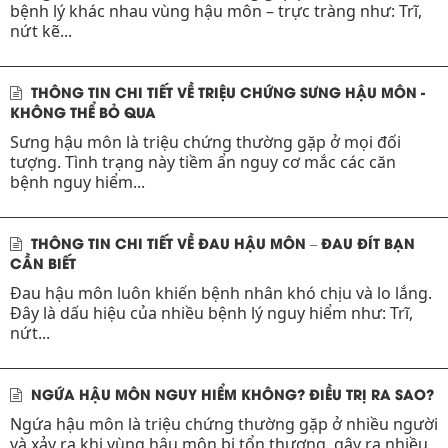
bệnh lý khác nhau vùng hậu môn – trực tràng như: Trĩ,
nứt kẽ...
THÔNG TIN CHI TIẾT VỀ TRIỆU CHỨNG SƯNG HẬU MÔN -
KHÔNG THỂ BỎ QUA
Sưng hậu môn là triệu chứng thường gặp ở mọi đối
tượng. Tình trạng này tiềm ẩn nguy cơ mắc các căn
bệnh nguy hiểm...
THÔNG TIN CHI TIẾT VỀ ĐAU HẬU MÔN – ĐAU ĐÍT BẠN
CẦN BIẾT
Đau hậu môn luôn khiến bệnh nhân khó chịu và lo lắng.
Đây là dấu hiệu của nhiều bệnh lý nguy hiểm như: Trĩ,
nứt...
NGỨA HẬU MÔN NGUY HIỂM KHÔNG? ĐIỀU TRỊ RA SAO?
Ngứa hậu môn là triệu chứng thường gặp ở nhiều người
và xảy ra khi vùng hậu môn bị tổn thương, gây ra nhiều