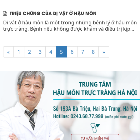
TRIỆU CHỨNG CỦA DỊ VẬT Ở HẬU MÔN
Dị vật ở hậu môn là một trong những bệnh lý ở hậu môn
trực tràng. Bệnh nếu không được khám và điều trị kịp...
«
1
2
3
4
5
6
7
8
»