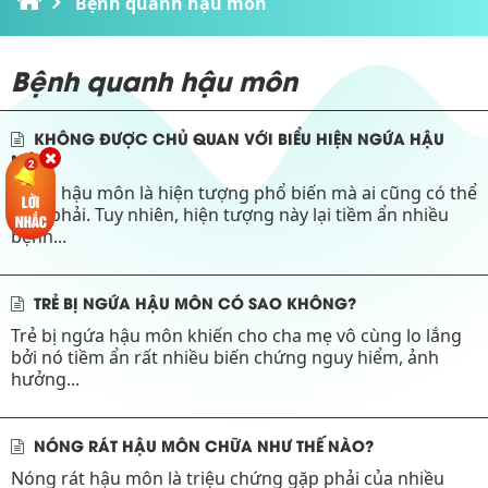
Bệnh quanh hậu môn
Bệnh quanh hậu môn
KHÔNG ĐƯỢC CHỦ QUAN VỚI BIỂU HIỆN NGỨA HẬU
MÔN
Ngứa hậu môn là hiện tượng phổ biến mà ai cũng có thể
mắc phải. Tuy nhiên, hiện tượng này lại tiềm ẩn nhiều
bệnh...
TRẺ BỊ NGỨA HẬU MÔN CÓ SAO KHÔNG?
Trẻ bị ngứa hậu môn khiến cho cha mẹ vô cùng lo lắng
bởi nó tiềm ẩn rất nhiều biến chứng nguy hiểm, ảnh
hưởng...
NÓNG RÁT HẬU MÔN CHỮA NHƯ THẾ NÀO?
Nóng rát hậu môn là triệu chứng gặp phải của nhiều