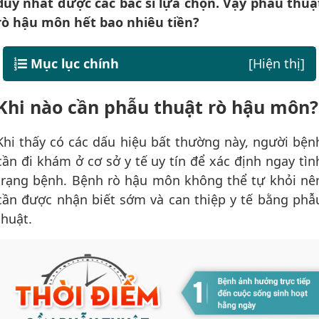
duy nhất được các bác sĩ lựa chọn. Vậy phẫu thuậ
rò hậu môn hết bao nhiêu tiền?
Mục lục chính
[Hiện thị]
Khi nào cần phẫu thuật rò hậu môn?
Khi thấy có các dấu hiệu bất thường này, người bện
cần đi khám ở cơ sở y tế uy tín để xác định ngay tìn
trạng bệnh. Bệnh rò hậu môn không thể tự khỏi nê
cần được nhận biết sớm và can thiệp y tế bằng phẫ
thuật.