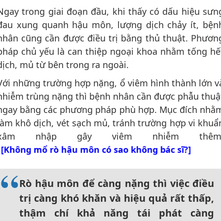
Ngay trong giai đoạn đầu, khi thấy có dấu hiệu sưn
đau xung quanh hậu môn, lượng dịch chảy ít, bện
nhân cũng cần được điều trị bằng thủ thuật. Phươn
pháp chủ yếu là can thiệp ngoại khoa nhằm tống hế
dịch, mủ từ bên trong ra ngoài.
Với những trường hợp nặng, ổ viêm hình thành lớn v
nhiễm trùng nặng thì bệnh nhân cần được phẫu thuậ
ngay bằng các phương pháp phù hợp. Mục đích nhằ
làm khô dịch, vét sạch mủ, tránh trường hợp vi khuẩ
xâm nhập gây viêm nhiễm thêm
[Không mổ rò hậu môn có sao không bác sĩ?]
Rò hậu môn để càng nặng thì việc điều
trị càng khó khăn và hiệu quả rất thấp,
thậm chí khả năng tái phát càng