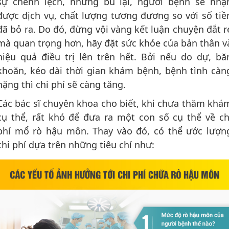
sự chênh lệch, nhưng bù lại, người bệnh sẽ nhậ
được dịch vụ, chất lượng tương đương so với số tiề
đã bỏ ra. Do đó, đừng vội vàng kết luận chuyện đắt r
mà quan trọng hơn, hãy đặt sức khỏe của bản thân v
hiệu quả điều trị lên trên hết. Bởi nếu do dự, bă
khoăn, kéo dài thời gian khám bệnh, bệnh tình càn
nặng thì chi phí sẽ càng tăng.
Các bác sĩ chuyên khoa cho biết, khi chưa thăm khá
cụ thể, rất khó để đưa ra một con số cụ thể về ch
phí mổ rò hậu môn. Thay vào đó, có thể ước lượn
chi phí dựa trên những tiêu chí như: