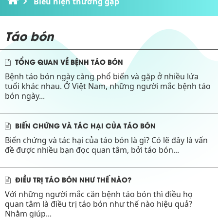
Biểu hiện thường gặp
Táo bón
TỔNG QUAN VỀ BỆNH TÁO BÓN
Bệnh táo bón ngày càng phổ biến và gặp ở nhiều lứa
tuổi khác nhau. Ở Việt Nam, những người mắc bệnh táo
bón ngày...
BIẾN CHỨNG VÀ TÁC HẠI CỦA TÁO BÓN
Biến chứng và tác hại của táo bón là gì? Có lẽ đây là vấn
đề được nhiều bạn đọc quan tâm, bởi táo bón...
ĐIỀU TRỊ TÁO BÓN NHƯ THẾ NÀO?
Với những người mắc căn bệnh táo bón thì điều họ
quan tâm là điều trị táo bón như thế nào hiệu quả?
Nhằm giúp...