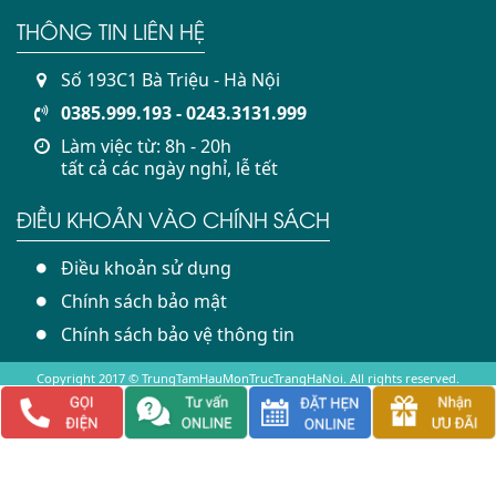
THÔNG TIN LIÊN HỆ
Số 193C1 Bà Triệu - Hà Nội
0385.999.193 - 0243.3131.999
Làm việc từ: 8h - 20h
tất cả các ngày nghỉ, lễ tết
ĐIỀU KHOẢN VÀO CHÍNH SÁCH
Điều khoản sử dụng
Chính sách bảo mật
Chính sách bảo vệ thông tin
Copyright 2017 © TrungTamHauMonTrucTrangHaNoi. All rights reserved.
(Hiệu quả điều trị và hồi phục tùy thuộc vào cơ địa mỗi người
Người bệnh nên liên hệ trước để được tư vấn cụ thể)