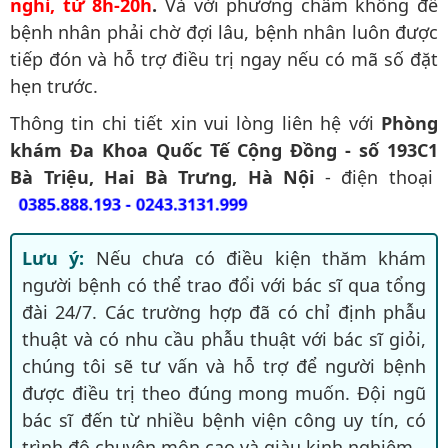
nghỉ, từ 8h-20h
.
Và với phương châm không để
bệnh nhân phải chờ đợi lâu, bệnh nhân luôn được
tiếp đón và hỗ trợ điều trị ngay nếu có mã số đặt
hẹn trước.
Thông tin chi tiết xin vui lòng liên hệ với
Phòng
khám Đa Khoa Quốc Tế Cộng Đồng - số 193C1
Bà Triệu, Hai Bà Trưng, Hà Nội
- điện thoại
0385.888.193 - 0243.3131.999
Lưu ý:
Nếu chưa có điều kiện thăm khám
người bệnh có thể trao đổi với bác sĩ qua tổng
đài 24/7. Các trường hợp đã có chỉ định phẫu
thuật và có nhu cầu phẫu thuật với bác sĩ giỏi,
chúng tôi sẽ tư vấn và hỗ trợ để người bệnh
được điều trị theo đúng mong muốn. Đội ngũ
bác sĩ đến từ nhiều bệnh viện công uy tín, có
trình độ chuyên môn cao và giàu kinh nghiệm.