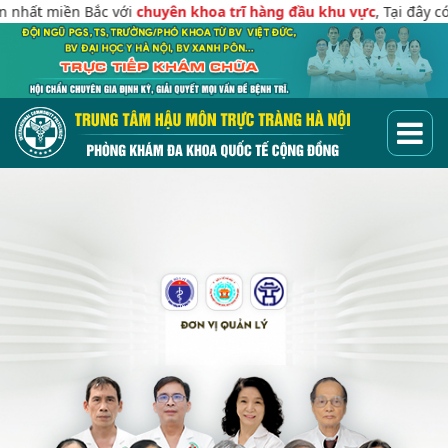
Bắc với
chuyên khoa trĩ hàng đầu khu vực
, Tại đây có đội ngũ bác