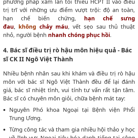
phương pháp xâm lấn tối thiểu HCPT II vào điều
trị trĩ với những ưu điểm vượt trội: độ an toàn,
hạn chế biến chứng,
hạn chế sưng
đau
,
không
chảy máu
, vết sẹo sau thủ thuật
nhỏ, người bệnh
nhanh chóng phục hồi
.
4. Bác sĩ điều trị rò hậu môn hiệu quả - Bác
sĩ CK II Ngô Việt Thành
Nhiều bệnh nhân sau khi khám và điều trị rò hậu
môn với bác sĩ Ngô Việt Thành đều để lại đánh
giá, bác sĩ nhiệt tình, vui tính tư vấn rất tận tâm.
Bác sĩ có chuyên môn giỏi, chữa bệnh mát tay:
Nguyên Phó khoa Ngoại tại Bệnh viện Phổi
Trung Ương.
Từng công tác và tham gia nhiều hội thảo y học
về lĩnh vực Ngoại tiêu hóa danh tiếng tại cộng