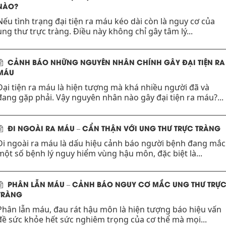
NÀO?
Nếu tình trạng đại tiện ra máu kéo dài còn là nguy cơ của
ung thư trực tràng. Điều này không chỉ gây tâm lý...
CẢNH BÁO NHỮNG NGUYÊN NHÂN CHÍNH GÂY ĐẠI TIỆN RA
MÁU
Đại tiện ra máu là hiện tượng mà khá nhiều người đã và
đang gặp phải. Vậy nguyên nhân nào gây đại tiện ra máu?...
ĐI NGOÀI RA MÁU – CẨN THẬN VỚI UNG THƯ TRỰC TRÀNG
Đi ngoài ra máu là dấu hiệu cảnh báo người bệnh đang mắc
một số bệnh lý nguy hiểm vùng hậu môn, đặc biệt là...
PHÂN LẪN MÁU – CẢNH BÁO NGUY CƠ MẮC UNG THƯ TRỰ
TRÀNG
Phân lẫn máu, đau rát hậu môn là hiện tượng báo hiệu vấn
đề sức khỏe hết sức nghiêm trọng của cơ thể mà mọi...