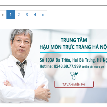
«
1
2
3
4
»