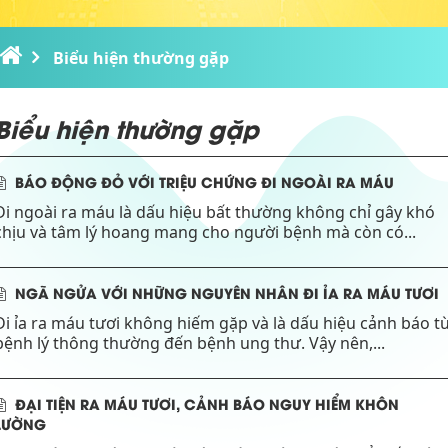
Biểu hiện thường gặp
Biểu hiện thường gặp
BÁO ĐỘNG ĐỎ VỚI TRIỆU CHỨNG ĐI NGOÀI RA MÁU
Đi ngoài ra máu là dấu hiệu bất thường không chỉ gây khó
chịu và tâm lý hoang mang cho người bệnh mà còn có...
NGÃ NGỬA VỚI NHỮNG NGUYÊN NHÂN ĐI ỈA RA MÁU TƯƠI
Đi ỉa ra máu tươi không hiếm gặp và là dấu hiệu cảnh báo t
bệnh lý thông thường đến bệnh ung thư. Vậy nên,...
ĐẠI TIỆN RA MÁU TƯƠI, CẢNH BÁO NGUY HIỂM KHÔN
LƯỜNG