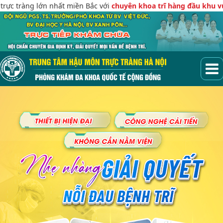
àng lớn nhất miền Bắc với
chuyên khoa trĩ hàng đầu khu vực
, Tại