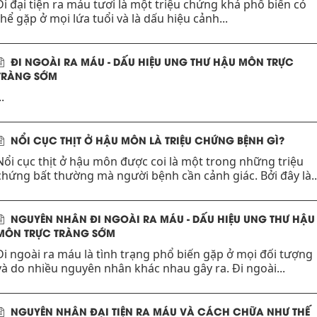
Đi đại tiện ra máu tươi là một triệu chứng khá phổ biến có
thể gặp ở mọi lứa tuổi và là dấu hiệu cảnh...
ĐI NGOÀI RA MÁU - DẤU HIỆU UNG THƯ HẬU MÔN TRỰC
TRÀNG SỚM
..
NỔI CỤC THỊT Ở HẬU MÔN LÀ TRIỆU CHỨNG BỆNH GÌ?
Nổi cục thịt ở hậu môn được coi là một trong những triệu
chứng bất thường mà người bệnh cần cảnh giác. Bởi đây là..
NGUYÊN NHÂN ĐI NGOÀI RA MÁU - DẤU HIỆU UNG THƯ HẬU
MÔN TRỰC TRÀNG SỚM
Đi ngoài ra máu là tình trạng phổ biến gặp ở mọi đối tượng
và do nhiều nguyên nhân khác nhau gây ra. Đi ngoài...
NGUYÊN NHÂN ĐẠI TIỆN RA MÁU VÀ CÁCH CHỮA NHƯ THẾ