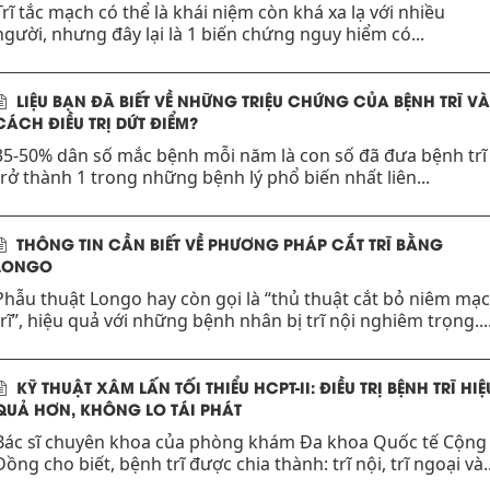
Trĩ tắc mạch có thể là khái niệm còn khá xa lạ với nhiều
người, nhưng đây lại là 1 biến chứng nguy hiểm có...
LIỆU BẠN ĐÃ BIẾT VỀ NHỮNG TRIỆU CHỨNG CỦA BỆNH TRĨ VÀ
CÁCH ĐIỀU TRỊ DỨT ĐIỂM?
35-50% dân số mắc bệnh mỗi năm là con số đã đưa bệnh trĩ
trở thành 1 trong những bệnh lý phổ biến nhất liên...
THÔNG TIN CẦN BIẾT VỀ PHƯƠNG PHÁP CẮT TRĨ BẰNG
LONGO
Phẫu thuật Longo hay còn gọi là “thủ thuật cắt bỏ niêm mạc
trĩ”, hiệu quả với những bệnh nhân bị trĩ nội nghiêm trọng...
KỸ THUẬT XÂM LẤN TỐI THIỂU HCPT-II: ĐIỀU TRỊ BỆNH TRĨ HIỆ
QUẢ HƠN, KHÔNG LO TÁI PHÁT
Bác sĩ chuyên khoa của phòng khám Đa khoa Quốc tế Cộng
Đồng cho biết, bệnh trĩ được chia thành: trĩ nội, trĩ ngoại và..