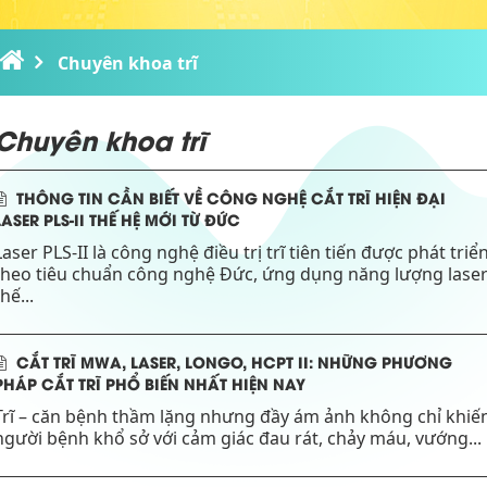
Chuyên khoa trĩ
Chuyên khoa trĩ
THÔNG TIN CẦN BIẾT VỀ CÔNG NGHỆ CẮT TRĨ HIỆN ĐẠI
LASER PLS-II THẾ HỆ MỚI TỪ ĐỨC
Laser PLS-II là công nghệ điều trị trĩ tiên tiến được phát triể
theo tiêu chuẩn công nghệ Đức, ứng dụng năng lượng lase
thế...
CẮT TRĨ MWA, LASER, LONGO, HCPT II: NHỮNG PHƯƠNG
PHÁP CẮT TRĨ PHỔ BIẾN NHẤT HIỆN NAY
Trĩ – căn bệnh thầm lặng nhưng đầy ám ảnh không chỉ khiế
người bệnh khổ sở với cảm giác đau rát, chảy máu, vướng...