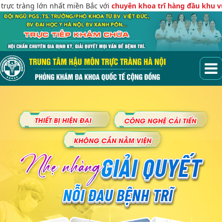
àng lớn nhất miền Bắc với
chuyên khoa trĩ hàng đầu khu vực
, Tại