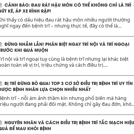
CẢNH BÁO: ĐAU RÁT HẬU MÔN CÓ THỂ KHÔNG CHỈ LÀ TRĨ 
NỨT KẼ, ÁP XE RÌNH RẬP!
Khi thấy có dấu hiệu đau rát hậu môn nhiều người thường
nghĩ ngay đến bệnh trĩ – nhưng thực tế, đây có thể là...
ĐỪNG NHẦM LẪN! PHÂN BIỆT NGAY TRĨ NỘI VÀ TRĨ NGOẠI
TRƯỚC KHI QUÁ MUỘN
Trĩ nội và trĩ ngoại tuy cùng là bệnh trĩ nhưng lại khác biệt
hoàn toàn về vị trí, triệu chứng và cách điều trị....
BỊ TRĨ ĐỪNG BỎ QUA! TOP 3 CƠ SỞ ĐIỀU TRỊ BỆNH TRĨ UY TÍN
ĐƯỢC BỆNH NHÂN LỰA CHỌN NHIỀU NHẤT
Bệnh trĩ – nỗi ám ảnh thầm kín nhưng phổ biến mà hàng
triệu người đang phải đối mặt. Không chỉ gây đau đớn, khó..
NGUYÊN NHÂN VÀ CÁCH ĐIỀU TRỊ BỆNH TRĨ TẮC MẠCH HIỆ
QUẢ ĐỂ MAU KHỎI BỆNH