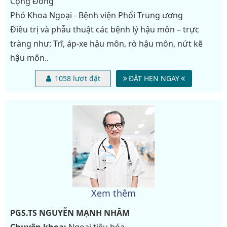
Cộng Đồng
Phó Khoa Ngoại - Bệnh viện Phổi Trung ương
Điều trị và phẫu thuật các bệnh lý hậu môn – trực
tràng như: Trĩ, áp-xe hậu môn, rò hậu môn, nứt kẽ
hậu môn..
1058 lượt đặt
ĐẶT HẸN NGAY
Xem thêm
PGS.TS
NGUYỄN MẠNH NHÂM