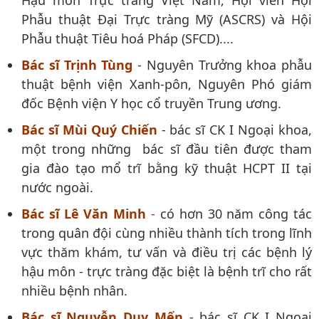
Phẫu thuật Đại Trực tràng Mỹ (ASCRS) và Hội
Phẫu thuật Tiêu hoá Pháp (SFCD)....
Bác sĩ Trịnh Tùng
- Nguyên Trưởng khoa phẫu
thuật bệnh viện Xanh-pôn, Nguyên Phó giám
đốc Bệnh viện Y học cổ truyền Trung ương.
Bác sĩ Mùi Quý Chiến
- bác sĩ CK I Ngoại khoa,
một trong những bác sĩ đầu tiên được tham
gia đào tạo mổ trĩ bằng kỹ thuật HCPT II tại
nước ngoài.
Bác sĩ Lê Văn Minh
-
có hơn 30 năm công tác
trong quân đội cùng nhiều thành tích trong lĩnh
vực thăm khám, tư vấn và điều trị các bệnh lý
hậu môn - trực tràng đặc biệt là bệnh trĩ cho rất
nhiều bệnh nhân.
Bác sĩ Nguyễn Duy Mến
- bác sĩ CK I Ngoại