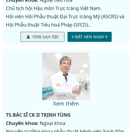
Chuyên khoa:
Ngoại tiêu hóa
Chủ tịch hội Hậu môn Trực tràng Việt Nam.
Hội viên Hội Phẫu thuật Đại Trực tràng Mỹ (ASCRS) và
Hội Phẫu thuật Tiêu hoá Pháp (SFCD)..
1898 lượt đặt
ĐẶT HẸN NGAY
Xem thêm
TS.BÁC SĨ CK II
TRỊNH TÙNG
Chuyên khoa:
Ngoại khoa
Nguyên trưởng khoa phẫu thuật bệnh viện Xanh Pôn