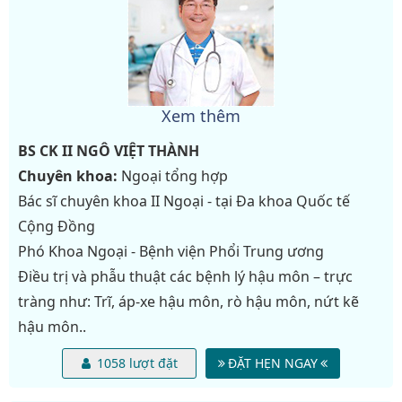
Xem thêm
BS CK II
NGÔ VIỆT THÀNH
Chuyên khoa:
Ngoại tổng hợp
Bác sĩ chuyên khoa II Ngoại - tại Đa khoa Quốc tế
Cộng Đồng
Phó Khoa Ngoại - Bệnh viện Phổi Trung ương
Điều trị và phẫu thuật các bệnh lý hậu môn – trực
tràng như: Trĩ, áp-xe hậu môn, rò hậu môn, nứt kẽ
hậu môn..
1058 lượt đặt
ĐẶT HẸN NGAY